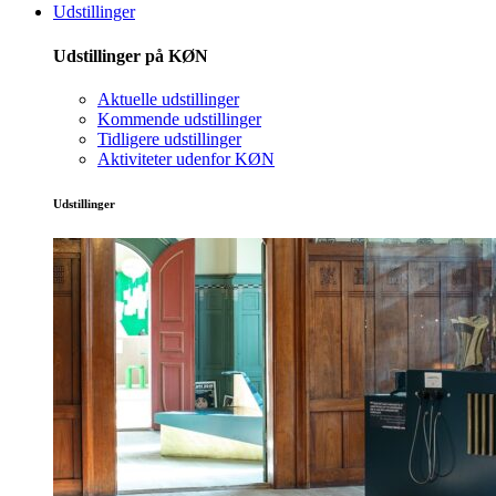
Udstillinger
Udstillinger på KØN
Aktuelle udstillinger
Kommende udstillinger
Tidligere udstillinger
Aktiviteter udenfor KØN
Udstillinger