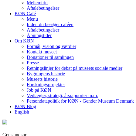
Mellemtrin
Aftalebetingelser
KØN Café
Menu
Inden du besøger caféen
Aftalebetingelser
Åbningstider
Om KØN
Formål, vision og værdier
Kontakt museet
Donationer til samlingen
Presse
Retningslinjer for debat på museets sociale medier
Bygningens historie
Museets historie
Forskningsprojekter
Job på KØN
Vedtægter, strategi, årsrapporter m.m.
Persondatapolitik for KØN - Gender Museum Denmark
KØN Blog
English
Genstandsnr.