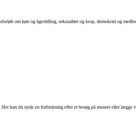
orløb om køn og ligestilling, seksualitet og krop, demokrati og medb
r kan du nyde en forfriskning efter et besøg på museet eller lægge vejen