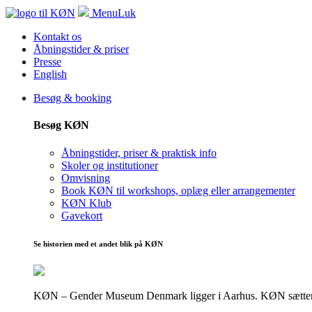
Menu
Luk
Kontakt os
Åbningstider & priser
Presse
English
Besøg & booking
Besøg KØN
Åbningstider, priser & praktisk info
Skoler og institutioner
Omvisning
Book KØN til workshops, oplæg eller arrangementer
KØN Klub
Gavekort
Se historien med et andet blik på KØN
KØN – Gender Museum Denmark ligger i Aarhus. KØN sætter fokus