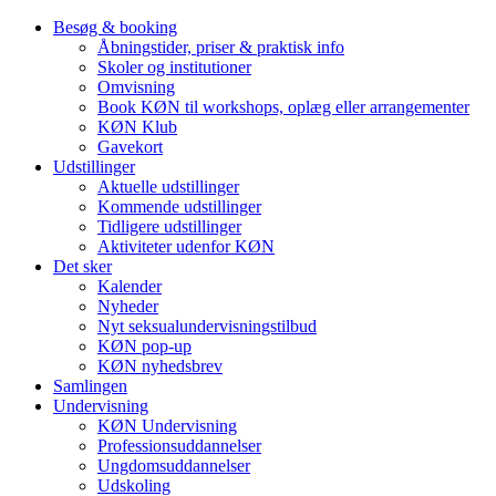
Besøg & booking
Åbningstider, priser & praktisk info
Skoler og institutioner
Omvisning
Book KØN til workshops, oplæg eller arrangementer
KØN Klub
Gavekort
Udstillinger
Aktuelle udstillinger
Kommende udstillinger
Tidligere udstillinger
Aktiviteter udenfor KØN
Det sker
Kalender
Nyheder
Nyt seksualundervisningstilbud
KØN pop-up
KØN nyhedsbrev
Samlingen
Undervisning
KØN Undervisning
Professionsuddannelser
Ungdomsuddannelser
Udskoling