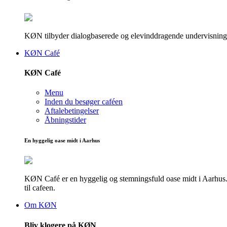
KØN tilbyder dialogbaserede og elevinddragende undervisningsf
KØN Café
KØN Café
Menu
Inden du besøger caféen
Aftalebetingelser
Åbningstider
En hyggelig oase midt i Aarhus
KØN Café er en hyggelig og stemningsfuld oase midt i Aarhus. He
til cafeen.
Om KØN
Bliv klogere på KØN