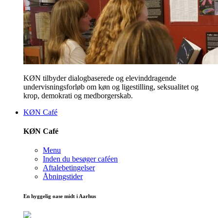
KØN tilbyder dialogbaserede og elevinddragende
undervisningsforløb om køn og ligestilling, seksualitet og
krop, demokrati og medborgerskab.
KØN Café
KØN Café
Menu
Inden du besøger caféen
Aftalebetingelser
Åbningstider
En hyggelig oase midt i Aarhus