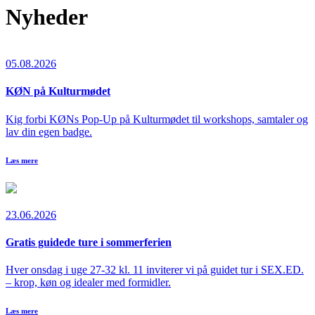
Nyheder
05.08.2026
KØN på Kulturmødet
Kig forbi KØNs Pop-Up på Kulturmødet til workshops, samtaler og
lav din egen badge.
Læs mere
23.06.2026
Gratis guidede ture i sommerferien
Hver onsdag i uge 27-32 kl. 11 inviterer vi på guidet tur i SEX.ED.
– krop, køn og idealer med formidler.
Læs mere