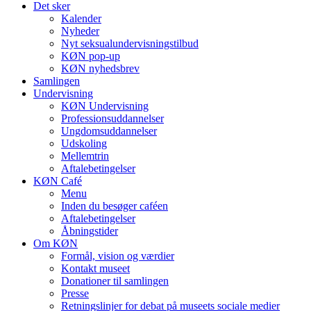
Det sker
Kalender
Nyheder
Nyt seksualundervisningstilbud
KØN pop-up
KØN nyhedsbrev
Samlingen
Undervisning
KØN Undervisning
Professionsuddannelser
Ungdomsuddannelser
Udskoling
Mellemtrin
Aftalebetingelser
KØN Café
Menu
Inden du besøger caféen
Aftalebetingelser
Åbningstider
Om KØN
Formål, vision og værdier
Kontakt museet
Donationer til samlingen
Presse
Retningslinjer for debat på museets sociale medier