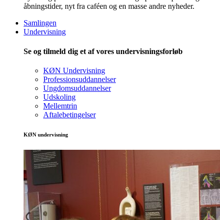
åbningstider, nyt fra caféen og en masse andre nyheder.
Samlingen
Undervisning
Se og tilmeld dig et af vores undervisningsforløb
KØN Undervisning
Professionsuddannelser
Ungdomsuddannelser
Udskoling
Mellemtrin
Aftalebetingelser
KØN undervisning