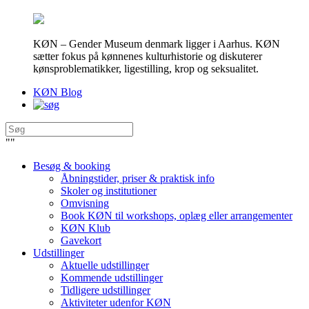
KØN – Gender Museum denmark ligger i Aarhus. KØN
sætter fokus på kønnenes kulturhistorie og diskuterer
kønsproblematikker, ligestilling, krop og seksualitet.
KØN Blog
"
"
Besøg & booking
Åbningstider, priser & praktisk info
Skoler og institutioner
Omvisning
Book KØN til workshops, oplæg eller arrangementer
KØN Klub
Gavekort
Udstillinger
Aktuelle udstillinger
Kommende udstillinger
Tidligere udstillinger
Aktiviteter udenfor KØN