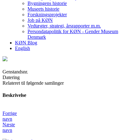
Bygningens historie
Museets historie
Forskningsprojekter
Job på KØN
Vedtægter, strategi, årsrapporter m.m.
Persondatapolitik for KØN - Gender Museum
Denmark
KØN Blog
English
Genstandsnr.
Datering
Relateret til følgende samlinger
Beskrivelse
Forrige
navn
Næste
navn