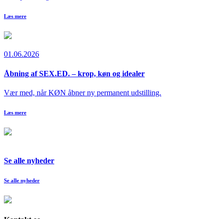
Læs mere
01.06.2026
Åbning af SEX.ED. – krop, køn og idealer
Vær med, når KØN åbner ny permanent udstilling.
Læs mere
Se alle nyheder
Se alle nyheder