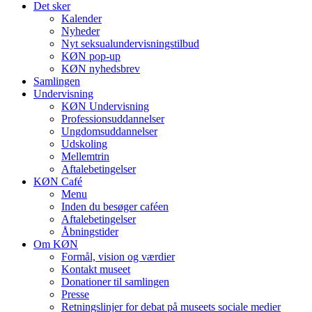
Det sker
Kalender
Nyheder
Nyt seksualundervisningstilbud
KØN pop-up
KØN nyhedsbrev
Samlingen
Undervisning
KØN Undervisning
Professionsuddannelser
Ungdomsuddannelser
Udskoling
Mellemtrin
Aftalebetingelser
KØN Café
Menu
Inden du besøger caféen
Aftalebetingelser
Åbningstider
Om KØN
Formål, vision og værdier
Kontakt museet
Donationer til samlingen
Presse
Retningslinjer for debat på museets sociale medier