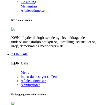
Udskoling
Mellemtrin
Aftalebetingelser
KØN undervisning
KØN tilbyder dialogbaserede og elevinddragende
undervisningsforløb om køn og ligestilling, seksualitet og
krop, demokrati og medborgerskab.
KØN Café
KØN Café
Menu
Inden du besøger caféen
Aftalebetingelser
Åbningstider
En hyggelig oase midt i Aarhus