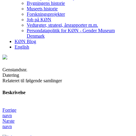
Bygningens historie
Museets historie
Forskningsprojekter
Job på KØN
Vedtægter, strategi, årsrapporter m.m.
Persondatapolitik for KØN - Gender Museum
Denmark
KØN Blog
English
Genstandsnr.
Datering
Relateret til følgende samlinger
Beskrivelse
Forrige
navn
Næste
navn