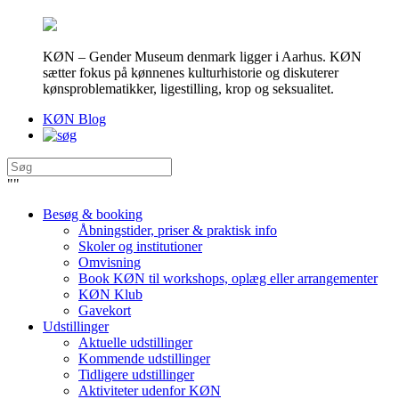
KØN – Gender Museum denmark ligger i Aarhus. KØN
sætter fokus på kønnenes kulturhistorie og diskuterer
kønsproblematikker, ligestilling, krop og seksualitet.
KØN Blog
"
"
Besøg & booking
Åbningstider, priser & praktisk info
Skoler og institutioner
Omvisning
Book KØN til workshops, oplæg eller arrangementer
KØN Klub
Gavekort
Udstillinger
Aktuelle udstillinger
Kommende udstillinger
Tidligere udstillinger
Aktiviteter udenfor KØN