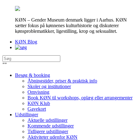
KØN – Gender Museum denmark ligger i Aarhus. KØN
sætter fokus på kønnenes kulturhistorie og diskuterer
kønsproblematikker, ligestilling, krop og seksualitet.
KØN Blog
"
"
Besøg & booking
Åbningstider, priser & praktisk info
Skoler og institutioner
Omvisning
Book KØN til workshops, oplæg eller arrangementer
KØN Klub
Gavekort
Udstillinger
Aktuelle udstillinger
Kommende udstillinger
Tidligere udstillinger
Aktiviteter udenfor KØN