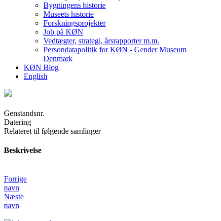
Bygningens historie
Museets historie
Forskningsprojekter
Job på KØN
Vedtægter, strategi, årsrapporter m.m.
Persondatapolitik for KØN - Gender Museum
Denmark
KØN Blog
English
Genstandsnr.
Datering
Relateret til følgende samlinger
Beskrivelse
Forrige
navn
Næste
navn