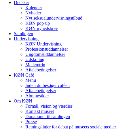
Det sker
Kalender
Nyheder
Nyt seksualundervisningstilbud
KØN pop-up
KØN nyhedsbrev
Samlingen
Undervisning
KØN Undervisning
Professionsuddannelser
Ungdomsuddannelser
Udskoling
Mellemtrin
Aftalebetingelser
KØN Café
Menu
Inden du besøger caféen
Aftalebetingelser
Åbningstider
Om KØN
Formål, vision og værdier
Kontakt museet
Donationer til samlingen
Presse
Retningslinjer for debat på museets sociale medier