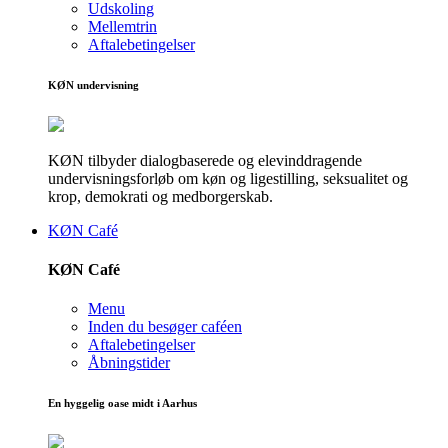
Udskoling
Mellemtrin
Aftalebetingelser
KØN undervisning
KØN tilbyder dialogbaserede og elevinddragende
undervisningsforløb om køn og ligestilling, seksualitet og
krop, demokrati og medborgerskab.
KØN Café
KØN Café
Menu
Inden du besøger caféen
Aftalebetingelser
Åbningstider
En hyggelig oase midt i Aarhus