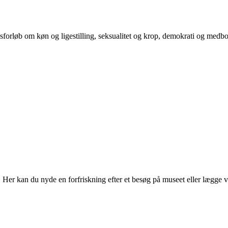
orløb om køn og ligestilling, seksualitet og krop, demokrati og medb
r kan du nyde en forfriskning efter et besøg på museet eller lægge vejen