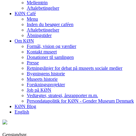
Mellemtrin
Aftalebetingelser
KØN Café
Menu
Inden du besøger caféen
Aftalebetingelser
Åbningstider
Om KØN
Formål, vision og værdier
Kontakt museet
Donationer til samlingen
Presse
Retningslinjer for debat på museets sociale medier
Bygningens historie
Museets historie
Forskningsprojekter
Job på KØN
Vedtægter, strategi, årsrapporter m.m.
Persondatapolitik for KØN - Gender Museum Denmark
KØN Blog
English
Genstandsnr.