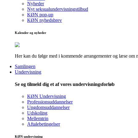
Nyheder
Nyt seksualundervisningstilbud
KØN pop-up
KØN nyhedsbrev
Kalender og nyheder
Her kan du følge med i kommende arrangementer og læse om nye
Samlingen
Undervisning
Se og tilmeld dig et af vores undervisningsforløb
KØN Undervisning
Professionsuddannelser
Ungdomsuddannelser
Udskoling
Mellemtrin
Aftalebetingelser
KØN undervisning