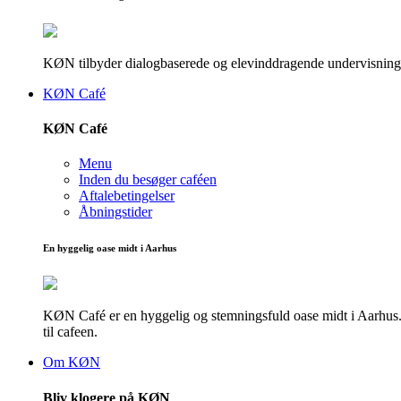
KØN tilbyder dialogbaserede og elevinddragende undervisningsf
KØN Café
KØN Café
Menu
Inden du besøger caféen
Aftalebetingelser
Åbningstider
En hyggelig oase midt i Aarhus
KØN Café er en hyggelig og stemningsfuld oase midt i Aarhus. He
til cafeen.
Om KØN
Bliv klogere på KØN