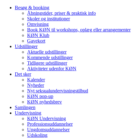
Besøg & booking
Åbningstider, priser & praktisk info
Skoler og institutioner
Omvisning
Book KØN til workshops, oplæg eller arrangementer
KØN Klub
Gavekort
Udstillinger
Aktuelle udstillinger
Kommende udstillinger
Tidligere udstillinger
Aktiviteter udenfor KØN
Det sker
Kalender
Nyheder
Nyt seksualundervisningstilbud
KØN pop-up
KØN nyhedsbrev
Samlingen
Undervisning
KØN Undervisning
Professionsuddannelser
Ungdomsuddannelser
Udskoling