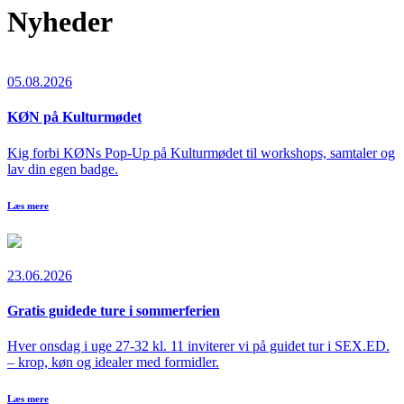
Nyheder
05.08.2026
KØN på Kulturmødet
Kig forbi KØNs Pop-Up på Kulturmødet til workshops, samtaler og
lav din egen badge.
Læs mere
23.06.2026
Gratis guidede ture i sommerferien
Hver onsdag i uge 27-32 kl. 11 inviterer vi på guidet tur i SEX.ED.
– krop, køn og idealer med formidler.
Læs mere