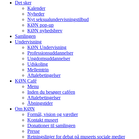
Det sker
Kalender
Nyheder
Nyt seksualundervisningstilbud
KØN pop-up
KØN nyhedsbrev
Samlingen
Undervisning
KØN Undervisning
Professionsuddannelser
Ungdomsuddannelser
Udskoling
Mellemtrin
Aftalebetingelser
KØN Café
Menu
Inden du besøger caféen
Aftalebetingelser
Åbningstider
Om KØN
Formål, vision og værdier
Kontakt museet
Donationer til samlingen
Presse
Retningslinjer for debat på museets sociale medier