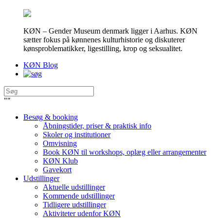
KØN – Gender Museum denmark ligger i Aarhus. KØN
sætter fokus på kønnenes kulturhistorie og diskuterer
kønsproblematikker, ligestilling, krop og seksualitet.
KØN Blog
"
"
Besøg & booking
Åbningstider, priser & praktisk info
Skoler og institutioner
Omvisning
Book KØN til workshops, oplæg eller arrangementer
KØN Klub
Gavekort
Udstillinger
Aktuelle udstillinger
Kommende udstillinger
Tidligere udstillinger
Aktiviteter udenfor KØN