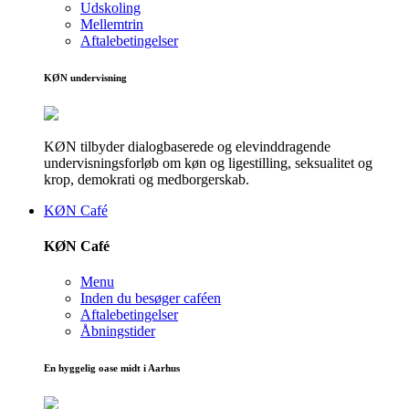
Udskoling
Mellemtrin
Aftalebetingelser
KØN undervisning
KØN tilbyder dialogbaserede og elevinddragende
undervisningsforløb om køn og ligestilling, seksualitet og
krop, demokrati og medborgerskab.
KØN Café
KØN Café
Menu
Inden du besøger caféen
Aftalebetingelser
Åbningstider
En hyggelig oase midt i Aarhus