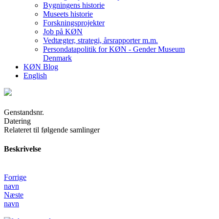
Bygningens historie
Museets historie
Forskningsprojekter
Job på KØN
Vedtægter, strategi, årsrapporter m.m.
Persondatapolitik for KØN - Gender Museum
Denmark
KØN Blog
English
Genstandsnr.
Datering
Relateret til følgende samlinger
Beskrivelse
Forrige
navn
Næste
navn