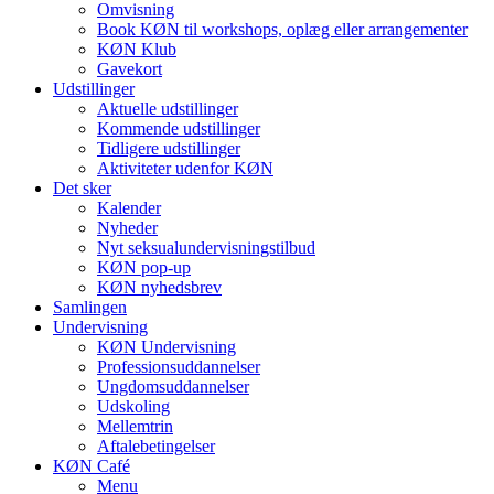
Omvisning
Book KØN til workshops, oplæg eller arrangementer
KØN Klub
Gavekort
Udstillinger
Aktuelle udstillinger
Kommende udstillinger
Tidligere udstillinger
Aktiviteter udenfor KØN
Det sker
Kalender
Nyheder
Nyt seksualundervisningstilbud
KØN pop-up
KØN nyhedsbrev
Samlingen
Undervisning
KØN Undervisning
Professionsuddannelser
Ungdomsuddannelser
Udskoling
Mellemtrin
Aftalebetingelser
KØN Café
Menu