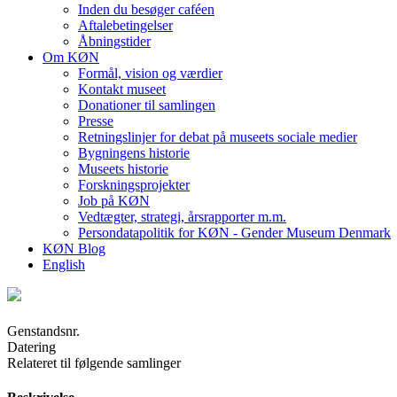
Inden du besøger caféen
Aftalebetingelser
Åbningstider
Om KØN
Formål, vision og værdier
Kontakt museet
Donationer til samlingen
Presse
Retningslinjer for debat på museets sociale medier
Bygningens historie
Museets historie
Forskningsprojekter
Job på KØN
Vedtægter, strategi, årsrapporter m.m.
Persondatapolitik for KØN - Gender Museum Denmark
KØN Blog
English
Genstandsnr.
Datering
Relateret til følgende samlinger