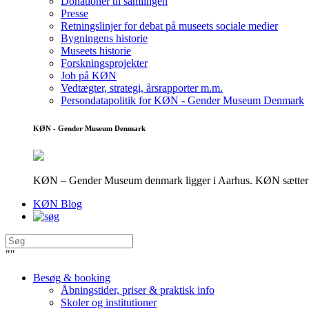
Donationer til samlingen
Presse
Retningslinjer for debat på museets sociale medier
Bygningens historie
Museets historie
Forskningsprojekter
Job på KØN
Vedtægter, strategi, årsrapporter m.m.
Persondatapolitik for KØN - Gender Museum Denmark
KØN - Gender Museum Denmark
KØN – Gender Museum denmark ligger i Aarhus. KØN sætter fokus
KØN Blog
"
"
Besøg & booking
Åbningstider, priser & praktisk info
Skoler og institutioner