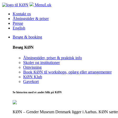
Menu
Luk
Kontakt os
Åbningstider & priser
Presse
English
Besøg & booking
Besøg KØN
Åbningstider, priser & praktisk info
Skoler og institutioner
Omvisning
Book KØN til workshops, oplæg eller arrangementer
KØN Klub
Gavekort
Se historien med et andet blik på KØN
KØN – Gender Museum Denmark ligger i Aarhus. KØN sætter fokus