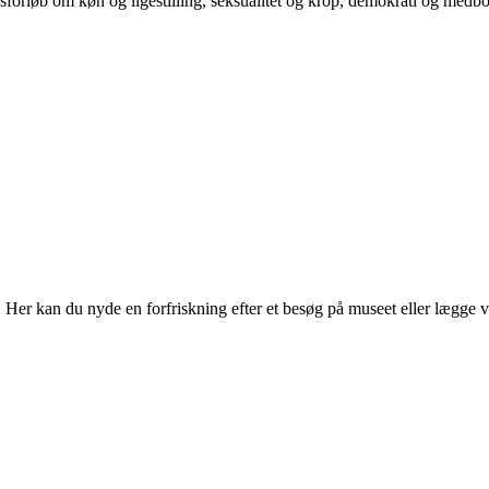
orløb om køn og ligestilling, seksualitet og krop, demokrati og medb
r kan du nyde en forfriskning efter et besøg på museet eller lægge vejen