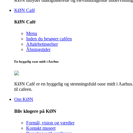
KØN tilbyder dialogbaserede og elevinddragende undervisningsf
KØN Café
KØN Café
Menu
Inden du besøger caféen
Aftalebetingelser
Åbningstider
En hyggelig oase midt i Aarhus
KØN Café er en hyggelig og stemningsfuld oase midt i Aarhus. He
til cafeen.
Om KØN
Bliv klogere på KØN
Formål, vision og værdier
Kontakt museet