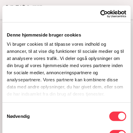
Menu
Denne hjemmeside bruger cookies
DET RØDE
Vi bruger cookies til at tilpasse vores indhold og
RUM_VIDEO_WEBSITE
annoncer, til at vise dig funktioner til sociale medier og til
at analysere vores trafik. Vi deler også oplysninger om
din brug af vores hjemmeside med vores partnere inden
for sociale medier, annonceringspartnere og
analysepartnere. Vores partnere kan kombinere disse
data med andre oplysninger, du har givet dem, eller som
de har indsamlet fra din brug af deres tjenester.
Samtykkevalg
Nødvendig
Det røde rum_video_website