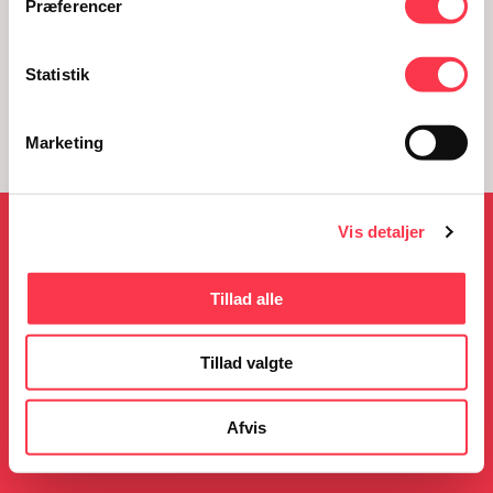
Præferencer
Statistik
Marketing
Vis detaljer
NYHEDER
Tillad alle
Tillad valgte
05.08.2026
23.06.2026
KØN på Kulturmødet
Gratis guidede ture i
sommerferien
Afvis
Læs mere
Læs mere