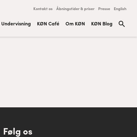
Kontakt os
Åbningstider & priser
Presse
English
Undervisning
KØN Café
Om KØN
KØN Blog
Følg os