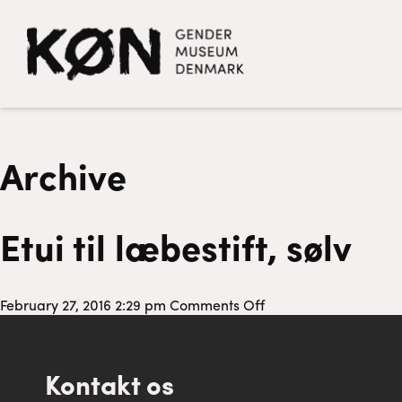
Archive
Etui til læbestift, sølv
on
February 27, 2016 2:29 pm
Comments Off
Etui
til
læbestift,
Kontakt os
sølv