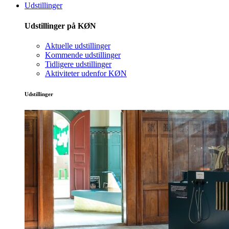
Udstillinger
Udstillinger på KØN
Aktuelle udstillinger
Kommende udstillinger
Tidligere udstillinger
Aktiviteter udenfor KØN
Udstillinger