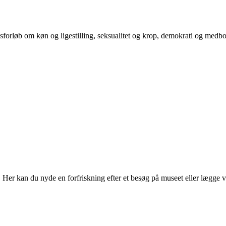
orløb om køn og ligestilling, seksualitet og krop, demokrati og medb
r kan du nyde en forfriskning efter et besøg på museet eller lægge vejen