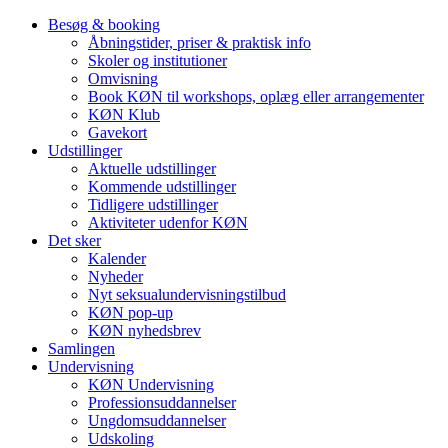
Besøg & booking
Åbningstider, priser & praktisk info
Skoler og institutioner
Omvisning
Book KØN til workshops, oplæg eller arrangementer
KØN Klub
Gavekort
Udstillinger
Aktuelle udstillinger
Kommende udstillinger
Tidligere udstillinger
Aktiviteter udenfor KØN
Det sker
Kalender
Nyheder
Nyt seksualundervisningstilbud
KØN pop-up
KØN nyhedsbrev
Samlingen
Undervisning
KØN Undervisning
Professionsuddannelser
Ungdomsuddannelser
Udskoling