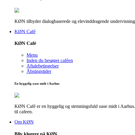
KØN tilbyder dialogbaserede og elevinddragende undervisningsf
KØN Café
KØN Café
Menu
Inden du besøger caféen
Aftalebetingelser
Åbningstider
En hyggelig oase midt i Aarhus
KØN Café er en hyggelig og stemningsfuld oase midt i Aarhus. He
til cafeen.
Om KØN
Bliv klogere på KØN