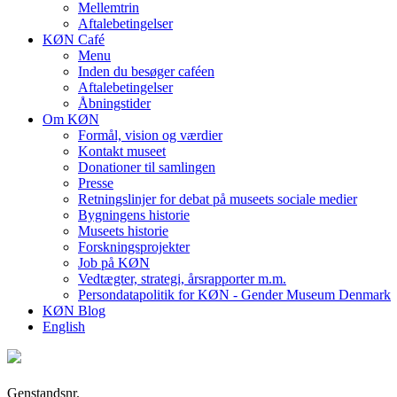
Mellemtrin
Aftalebetingelser
KØN Café
Menu
Inden du besøger caféen
Aftalebetingelser
Åbningstider
Om KØN
Formål, vision og værdier
Kontakt museet
Donationer til samlingen
Presse
Retningslinjer for debat på museets sociale medier
Bygningens historie
Museets historie
Forskningsprojekter
Job på KØN
Vedtægter, strategi, årsrapporter m.m.
Persondatapolitik for KØN - Gender Museum Denmark
KØN Blog
English
Genstandsnr.