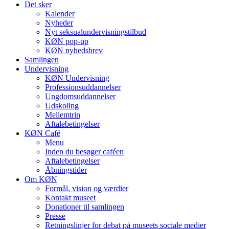
Det sker
Kalender
Nyheder
Nyt seksualundervisningstilbud
KØN pop-up
KØN nyhedsbrev
Samlingen
Undervisning
KØN Undervisning
Professionsuddannelser
Ungdomsuddannelser
Udskoling
Mellemtrin
Aftalebetingelser
KØN Café
Menu
Inden du besøger caféen
Aftalebetingelser
Åbningstider
Om KØN
Formål, vision og værdier
Kontakt museet
Donationer til samlingen
Presse
Retningslinjer for debat på museets sociale medier