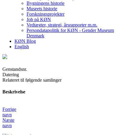
Bygningens historie
Museets historie
Forskningsprojekter
Job på KØN
Vedtægter, strategi, årsrapporter m.m.
Persondatapolitik for KØN - Gender Museum
Denmark
KØN Blog
English
Genstandsnr.
Datering
Relateret til følgende samlinger
Beskrivelse
Forrige
navn
Næste
navn