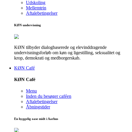
Udskoling
Mellemtrin
Aftalebetingelser
KØN undervisning
KØN tilbyder dialogbaserede og elevinddragende
undervisningsforløb om køn og ligestilling, seksualitet og
krop, demokrati og medborgerskab.
KØN Café
KØN Café
Menu
Inden du besøger caféen
Aftalebetingelser
Åbningstider
En hyggelig oase midt i Aarhus