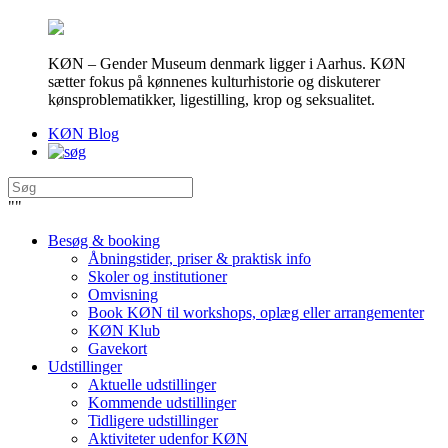
KØN – Gender Museum denmark ligger i Aarhus. KØN
sætter fokus på kønnenes kulturhistorie og diskuterer
kønsproblematikker, ligestilling, krop og seksualitet.
KØN Blog
"
"
Besøg & booking
Åbningstider, priser & praktisk info
Skoler og institutioner
Omvisning
Book KØN til workshops, oplæg eller arrangementer
KØN Klub
Gavekort
Udstillinger
Aktuelle udstillinger
Kommende udstillinger
Tidligere udstillinger
Aktiviteter udenfor KØN