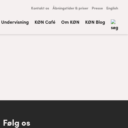
Kontakt os
Åbningstider & priser
Presse
English
Undervisning
KØN Café
Om KØN
KØN Blog
Følg os