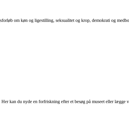
orløb om køn og ligestilling, seksualitet og krop, demokrati og medb
r kan du nyde en forfriskning efter et besøg på museet eller lægge vejen