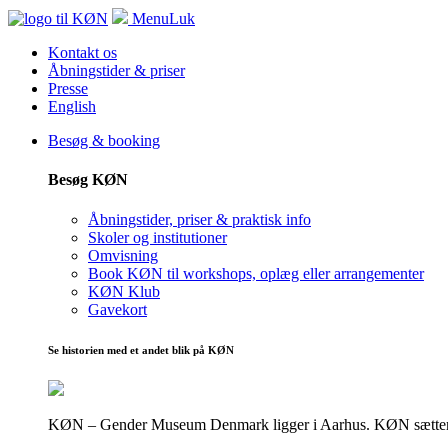
Menu
Luk
Kontakt os
Åbningstider & priser
Presse
English
Besøg & booking
Besøg KØN
Åbningstider, priser & praktisk info
Skoler og institutioner
Omvisning
Book KØN til workshops, oplæg eller arrangementer
KØN Klub
Gavekort
Se historien med et andet blik på KØN
KØN – Gender Museum Denmark ligger i Aarhus. KØN sætter fokus