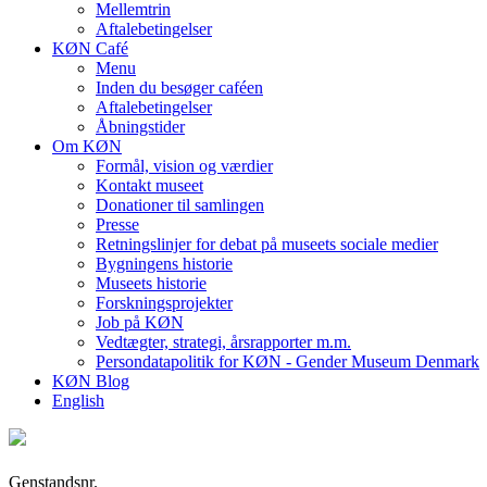
Mellemtrin
Aftalebetingelser
KØN Café
Menu
Inden du besøger caféen
Aftalebetingelser
Åbningstider
Om KØN
Formål, vision og værdier
Kontakt museet
Donationer til samlingen
Presse
Retningslinjer for debat på museets sociale medier
Bygningens historie
Museets historie
Forskningsprojekter
Job på KØN
Vedtægter, strategi, årsrapporter m.m.
Persondatapolitik for KØN - Gender Museum Denmark
KØN Blog
English
Genstandsnr.