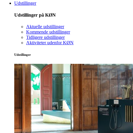
Udstillinger
Udstillinger på KØN
Aktuelle udstillinger
Kommende udstillinger
Tidligere udstillinger
Aktiviteter udenfor KØN
Udstillinger