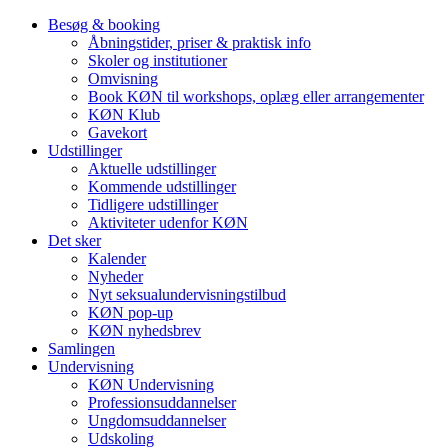
Besøg & booking
Åbningstider, priser & praktisk info
Skoler og institutioner
Omvisning
Book KØN til workshops, oplæg eller arrangementer
KØN Klub
Gavekort
Udstillinger
Aktuelle udstillinger
Kommende udstillinger
Tidligere udstillinger
Aktiviteter udenfor KØN
Det sker
Kalender
Nyheder
Nyt seksualundervisningstilbud
KØN pop-up
KØN nyhedsbrev
Samlingen
Undervisning
KØN Undervisning
Professionsuddannelser
Ungdomsuddannelser
Udskoling