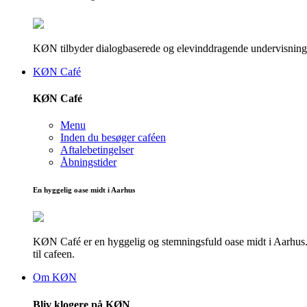
KØN tilbyder dialogbaserede og elevinddragende undervisningsf
KØN Café
KØN Café
Menu
Inden du besøger caféen
Aftalebetingelser
Åbningstider
En hyggelig oase midt i Aarhus
KØN Café er en hyggelig og stemningsfuld oase midt i Aarhus. He
til cafeen.
Om KØN
Bliv klogere på KØN