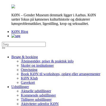
KØN – Gender Museum denmark ligger i Aarhus. KØN
sætter fokus på kønnenes kulturhistorie og diskuterer
kønsproblematikker, ligestilling, krop og seksualitet.
KØN Blog
"
"
Besøg & booking
Åbningstider, priser & praktisk info
Skoler og institutioner
Omvisning
Book KØN til workshops, oplæg eller arrangementer
KØN Klub
Gavekort
Udstillinger
Aktuelle udstillinger
Kommende udstillinger
Tidligere udstillinger
Aktiviteter udenfor KØN