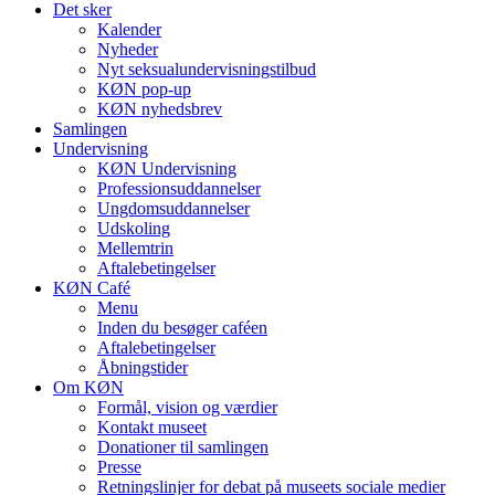
Det sker
Kalender
Nyheder
Nyt seksualundervisningstilbud
KØN pop-up
KØN nyhedsbrev
Samlingen
Undervisning
KØN Undervisning
Professionsuddannelser
Ungdomsuddannelser
Udskoling
Mellemtrin
Aftalebetingelser
KØN Café
Menu
Inden du besøger caféen
Aftalebetingelser
Åbningstider
Om KØN
Formål, vision og værdier
Kontakt museet
Donationer til samlingen
Presse
Retningslinjer for debat på museets sociale medier