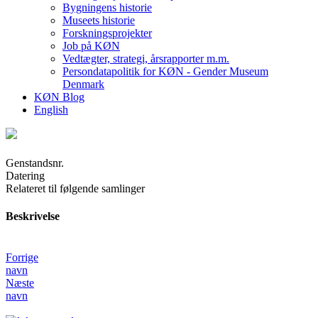
Bygningens historie
Museets historie
Forskningsprojekter
Job på KØN
Vedtægter, strategi, årsrapporter m.m.
Persondatapolitik for KØN - Gender Museum
Denmark
KØN Blog
English
Genstandsnr.
Datering
Relateret til følgende samlinger
Beskrivelse
Forrige
navn
Næste
navn