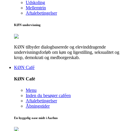
Udskoling
Mellemtrin
Aftalebetingelser
KØN undervisning
KØN tilbyder dialogbaserede og elevinddragende
undervisningsforløb om køn og ligestilling, seksualitet og
krop, demokrati og medborgerskab.
KØN Café
KØN Café
Menu
Inden du besøger caféen
Aftalebetingelser
Åbningstider
En hyggelig oase midt i Aarhus