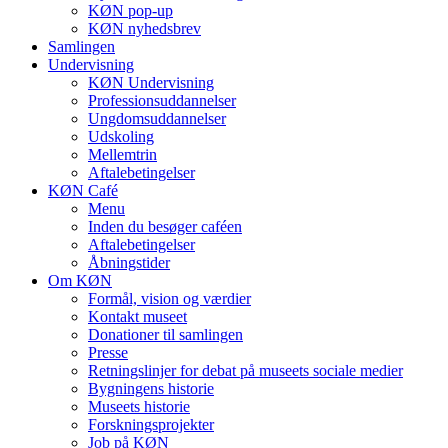
KØN pop-up
KØN nyhedsbrev
Samlingen
Undervisning
KØN Undervisning
Professionsuddannelser
Ungdomsuddannelser
Udskoling
Mellemtrin
Aftalebetingelser
KØN Café
Menu
Inden du besøger caféen
Aftalebetingelser
Åbningstider
Om KØN
Formål, vision og værdier
Kontakt museet
Donationer til samlingen
Presse
Retningslinjer for debat på museets sociale medier
Bygningens historie
Museets historie
Forskningsprojekter
Job på KØN