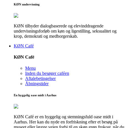
KØN undervisning
KØN tilbyder dialogbaserede og elevinddragende
undervisningsforløb om køn og ligestilling, seksualitet og
krop, demokrati og medborgerskab.
KØN Café
KØN Café
Menu
Inden du besøger caféen
Aftalebetingelser
Åbningstider
En hyggelig oase midt i Aarhus
KØN Café er en hyggelig og stemningsfuld oase midt i
Aarhus. Her kan du nyde en forfriskning efter et besøg på
museet eller lægge vejen forbi til en skøn grøn frokost, når du