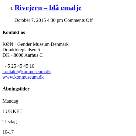
Rivejern – blå emalje
on
October 7, 2015 4:30 pm
Comments Off
Rivejern
–
Kontakt os
blå
emalje
KØN - Gender Museum Denmark
Domkirkepladsen 5
DK - 8000 Aarhus C
+45 25 45 45 10
kontakt@konmuseum.dk
www.konmuseum.dk
Åbningstider
Mandag
LUKKET
Tirsdag
10-17