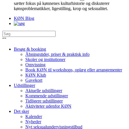
sætter fokus på kønnenes kulturhistorie og diskuterer
kønsproblematikker, ligestilling, krop og seksualitet.
KØN Blog
"
"
Besøg & booking
Åbningstider, priser & praktisk info
Skoler og institutioner
Omvisning
Book KØN til workshops, oplæg eller arrangementer
KØN Klub
Gavekort
Udstillinger
Aktuelle udstillinger
Kommende udstillinger
Tidligere udstillinger
Aktiviteter udenfor KØN
Det sker
Kalender
Nyheder
Nyt seksualundervisningstilbud