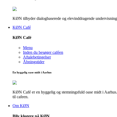
KØN tilbyder dialogbaserede og elevinddragende undervisningsf
KØN Café
KØN Café
Menu
Inden du besøger caféen
Aftalebetingelser
Åbningstider
En hyggelig oase midt i Aarhus
KØN Café er en hyggelig og stemningsfuld oase midt i Aarhus. He
til cafeen.
Om KØN
Bliv klogere på KØN