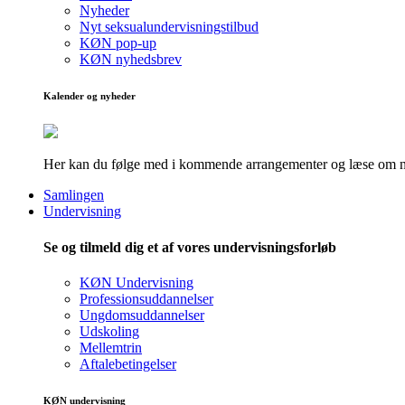
Nyheder
Nyt seksualundervisningstilbud
KØN pop-up
KØN nyhedsbrev
Kalender og nyheder
Her kan du følge med i kommende arrangementer og læse om nye
Samlingen
Undervisning
Se og tilmeld dig et af vores undervisningsforløb
KØN Undervisning
Professionsuddannelser
Ungdomsuddannelser
Udskoling
Mellemtrin
Aftalebetingelser
KØN undervisning