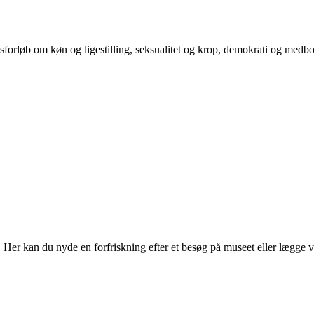
orløb om køn og ligestilling, seksualitet og krop, demokrati og medb
r kan du nyde en forfriskning efter et besøg på museet eller lægge vejen