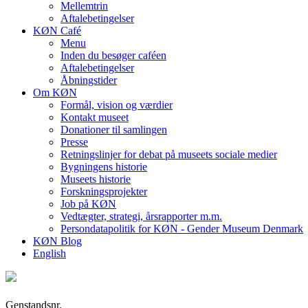
Mellemtrin
Aftalebetingelser
KØN Café
Menu
Inden du besøger caféen
Aftalebetingelser
Åbningstider
Om KØN
Formål, vision og værdier
Kontakt museet
Donationer til samlingen
Presse
Retningslinjer for debat på museets sociale medier
Bygningens historie
Museets historie
Forskningsprojekter
Job på KØN
Vedtægter, strategi, årsrapporter m.m.
Persondatapolitik for KØN - Gender Museum Denmark
KØN Blog
English
Genstandsnr.