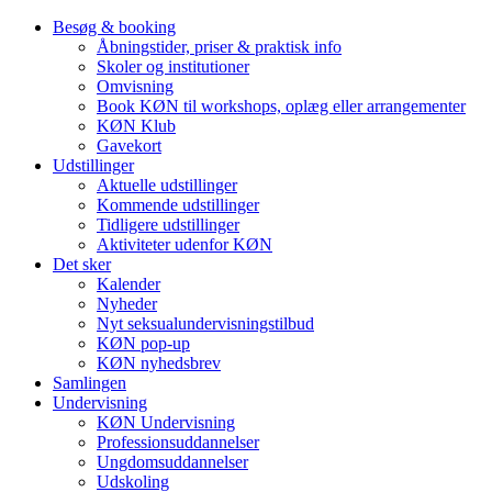
Besøg & booking
Åbningstider, priser & praktisk info
Skoler og institutioner
Omvisning
Book KØN til workshops, oplæg eller arrangementer
KØN Klub
Gavekort
Udstillinger
Aktuelle udstillinger
Kommende udstillinger
Tidligere udstillinger
Aktiviteter udenfor KØN
Det sker
Kalender
Nyheder
Nyt seksualundervisningstilbud
KØN pop-up
KØN nyhedsbrev
Samlingen
Undervisning
KØN Undervisning
Professionsuddannelser
Ungdomsuddannelser
Udskoling