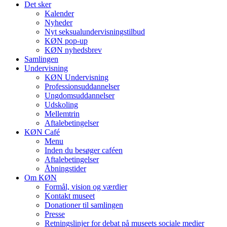
Det sker
Kalender
Nyheder
Nyt seksualundervisningstilbud
KØN pop-up
KØN nyhedsbrev
Samlingen
Undervisning
KØN Undervisning
Professionsuddannelser
Ungdomsuddannelser
Udskoling
Mellemtrin
Aftalebetingelser
KØN Café
Menu
Inden du besøger caféen
Aftalebetingelser
Åbningstider
Om KØN
Formål, vision og værdier
Kontakt museet
Donationer til samlingen
Presse
Retningslinjer for debat på museets sociale medier