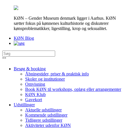
KØN – Gender Museum denmark ligger i Aarhus. KØN
sætter fokus på kønnenes kulturhistorie og diskuterer
kønsproblematikker, ligestilling, krop og seksualitet.
KØN Blog
"
"
Besøg & booking
Åbningstider, priser & praktisk info
Skoler og institutioner
Omvisning
Book KØN til workshops, oplæg eller arrangementer
KØN Klub
Gavekort
Udstillinger
Aktuelle udstillinger
Kommende udstillinger
Tidligere udstillinger
Aktiviteter udenfor KØN