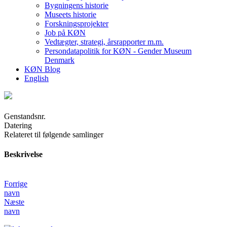
Bygningens historie
Museets historie
Forskningsprojekter
Job på KØN
Vedtægter, strategi, årsrapporter m.m.
Persondatapolitik for KØN - Gender Museum
Denmark
KØN Blog
English
Genstandsnr.
Datering
Relateret til følgende samlinger
Beskrivelse
Forrige
navn
Næste
navn