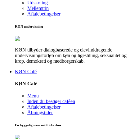
Udskoling
Mellemtrin
Aftalebetingelser
KØN undervisning
KØN tilbyder dialogbaserede og elevinddragende
undervisningsforløb om køn og ligestilling, seksualitet og
krop, demokrati og medborgerskab.
KØN Café
KØN Café
Menu
Inden du besøger caféen
Aftalebetingelser
Åbningstider
En hyggelig oase midt i Aarhus