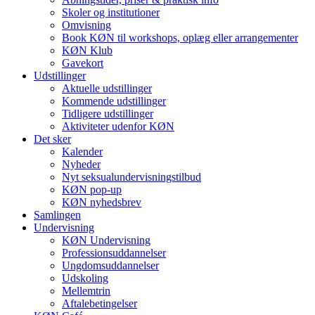
Skoler og institutioner
Omvisning
Book KØN til workshops, oplæg eller arrangementer
KØN Klub
Gavekort
Udstillinger
Aktuelle udstillinger
Kommende udstillinger
Tidligere udstillinger
Aktiviteter udenfor KØN
Det sker
Kalender
Nyheder
Nyt seksualundervisningstilbud
KØN pop-up
KØN nyhedsbrev
Samlingen
Undervisning
KØN Undervisning
Professionsuddannelser
Ungdomsuddannelser
Udskoling
Mellemtrin
Aftalebetingelser