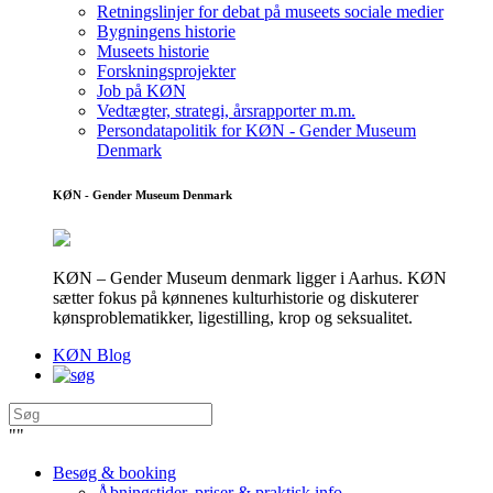
Retningslinjer for debat på museets sociale medier
Bygningens historie
Museets historie
Forskningsprojekter
Job på KØN
Vedtægter, strategi, årsrapporter m.m.
Persondatapolitik for KØN - Gender Museum
Denmark
KØN - Gender Museum Denmark
KØN – Gender Museum denmark ligger i Aarhus. KØN
sætter fokus på kønnenes kulturhistorie og diskuterer
kønsproblematikker, ligestilling, krop og seksualitet.
KØN Blog
"
"
Besøg & booking
Åbningstider, priser & praktisk info