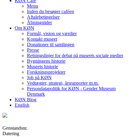
KØN Café
Menu
Inden du besøger caféen
Aftalebetingelser
Åbningstider
Om KØN
Formål, vision og værdier
Kontakt museet
Donationer til samlingen
Presse
Retningslinjer for debat på museets sociale medier
Bygningens historie
Museets historie
Forskningsprojekter
Job på KØN
Vedtægter, strategi, årsrapporter m.m.
Persondatapolitik for KØN - Gender Museum
Denmark
KØN Blog
English
Genstandsnr.
Datering