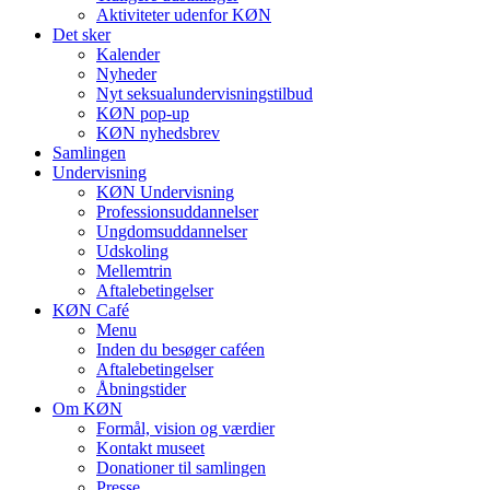
Aktiviteter udenfor KØN
Det sker
Kalender
Nyheder
Nyt seksualundervisningstilbud
KØN pop-up
KØN nyhedsbrev
Samlingen
Undervisning
KØN Undervisning
Professionsuddannelser
Ungdomsuddannelser
Udskoling
Mellemtrin
Aftalebetingelser
KØN Café
Menu
Inden du besøger caféen
Aftalebetingelser
Åbningstider
Om KØN
Formål, vision og værdier
Kontakt museet
Donationer til samlingen
Presse