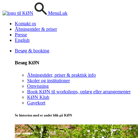
Menu
Luk
Kontakt os
Åbningstider & priser
Presse
English
Besøg & booking
Besøg KØN
Åbningstider, priser & praktisk info
Skoler og institutioner
Omvisning
Book KØN til workshops, oplæg eller arrangementer
KØN Klub
Gavekort
Se historien med et andet blik på KØN