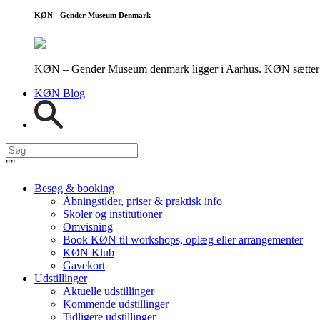
KØN - Gender Museum Denmark
KØN – Gender Museum denmark ligger i Aarhus. KØN sætter fokus
KØN Blog
"
"
Besøg & booking
Åbningstider, priser & praktisk info
Skoler og institutioner
Omvisning
Book KØN til workshops, oplæg eller arrangementer
KØN Klub
Gavekort
Udstillinger
Aktuelle udstillinger
Kommende udstillinger
Tidligere udstillinger