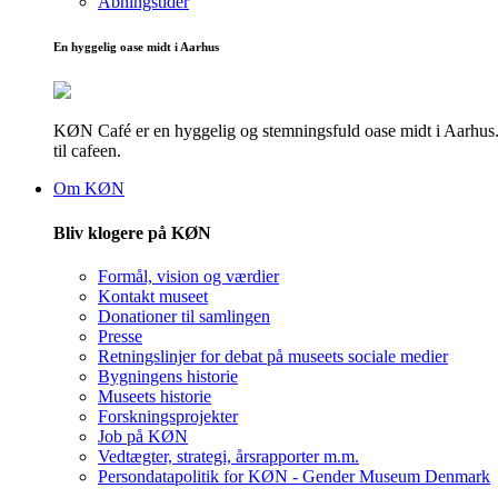
Åbningstider
En hyggelig oase midt i Aarhus
KØN Café er en hyggelig og stemningsfuld oase midt i Aarhus. He
til cafeen.
Om KØN
Bliv klogere på KØN
Formål, vision og værdier
Kontakt museet
Donationer til samlingen
Presse
Retningslinjer for debat på museets sociale medier
Bygningens historie
Museets historie
Forskningsprojekter
Job på KØN
Vedtægter, strategi, årsrapporter m.m.
Persondatapolitik for KØN - Gender Museum Denmark