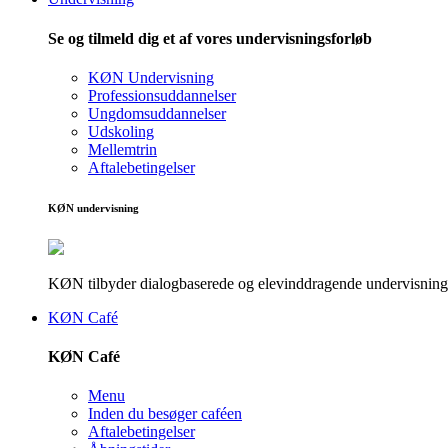
Se og tilmeld dig et af vores undervisningsforløb
KØN Undervisning
Professionsuddannelser
Ungdomsuddannelser
Udskoling
Mellemtrin
Aftalebetingelser
KØN undervisning
KØN tilbyder dialogbaserede og elevinddragende undervisningsf
KØN Café
KØN Café
Menu
Inden du besøger caféen
Aftalebetingelser