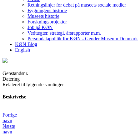
Retningslinjer for debat på museets sociale medier
Bygningens historie
Museets historie
Forskningsprojekter
Job på KØN
Vedtægter, strategi, årsrapporter m.m.
Persondatapolitik for KØN - Gender Museum Denmark
KØN Blog
English
Genstandsnr.
Datering
Relateret til følgende samlinger
Beskrivelse
Forrige
navn
Næste
navn