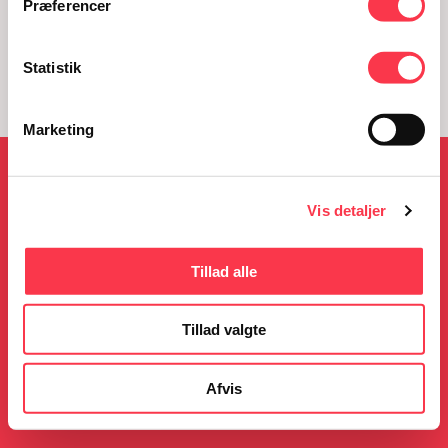
Præferencer
Statistik
Marketing
NYHEDER
Vis detaljer
Tillad alle
05.08.2026
23.06.2026
KØN på Kulturmødet
Gratis guidede ture i
Tillad valgte
sommerferien
Læs mere
Læs mere
Afvis