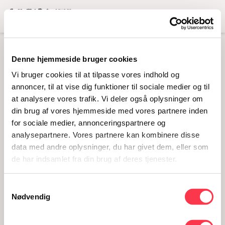
Menu
Denne hjemmeside bruger cookies
DSC03121
Vi bruger cookies til at tilpasse vores indhold og
annoncer, til at vise dig funktioner til sociale medier og til
at analysere vores trafik. Vi deler også oplysninger om
din brug af vores hjemmeside med vores partnere inden
for sociale medier, annonceringspartnere og
analysepartnere. Vores partnere kan kombinere disse
data med andre oplysninger, du har givet dem, eller som
de har indsamlet fra din brug af deres tjenester.
Samtykkevalg
DSC03121
Nødvendig