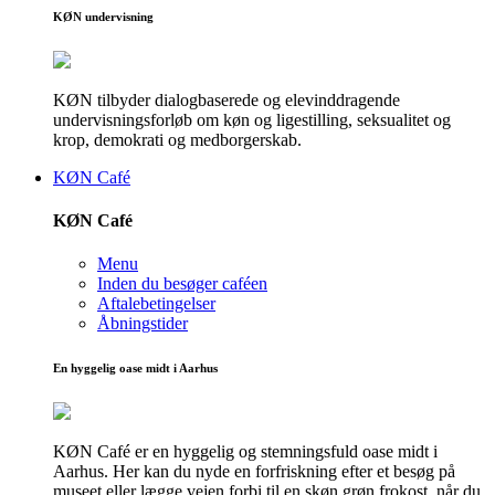
KØN undervisning
KØN tilbyder dialogbaserede og elevinddragende
undervisningsforløb om køn og ligestilling, seksualitet og
krop, demokrati og medborgerskab.
KØN Café
KØN Café
Menu
Inden du besøger caféen
Aftalebetingelser
Åbningstider
En hyggelig oase midt i Aarhus
KØN Café er en hyggelig og stemningsfuld oase midt i
Aarhus. Her kan du nyde en forfriskning efter et besøg på
museet eller lægge vejen forbi til en skøn grøn frokost, når du