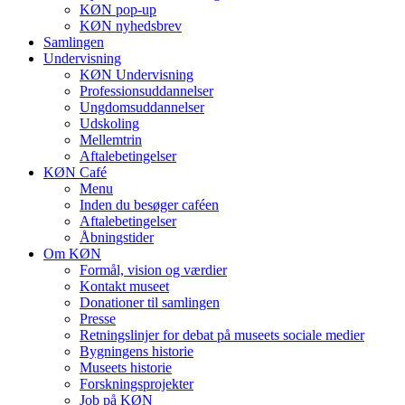
KØN pop-up
KØN nyhedsbrev
Samlingen
Undervisning
KØN Undervisning
Professionsuddannelser
Ungdomsuddannelser
Udskoling
Mellemtrin
Aftalebetingelser
KØN Café
Menu
Inden du besøger caféen
Aftalebetingelser
Åbningstider
Om KØN
Formål, vision og værdier
Kontakt museet
Donationer til samlingen
Presse
Retningslinjer for debat på museets sociale medier
Bygningens historie
Museets historie
Forskningsprojekter
Job på KØN