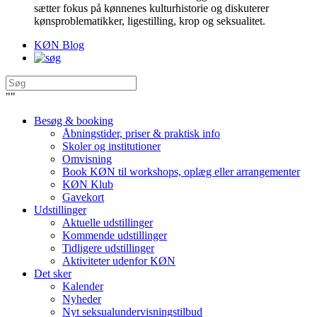
sætter fokus på kønnenes kulturhistorie og diskuterer
kønsproblematikker, ligestilling, krop og seksualitet.
KØN Blog
"
"
Besøg & booking
Åbningstider, priser & praktisk info
Skoler og institutioner
Omvisning
Book KØN til workshops, oplæg eller arrangementer
KØN Klub
Gavekort
Udstillinger
Aktuelle udstillinger
Kommende udstillinger
Tidligere udstillinger
Aktiviteter udenfor KØN
Det sker
Kalender
Nyheder
Nyt seksualundervisningstilbud