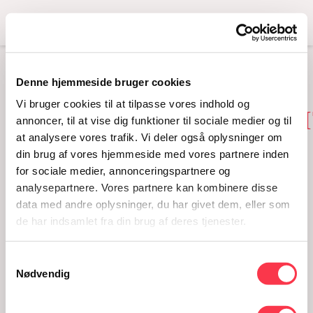
Menu
Denne hjemmeside bruger cookies
KON-
Vi bruger cookies til at tilpasse vores indhold og
TREKANT_ROD_WEBSIT
annoncer, til at vise dig funktioner til sociale medier og til
at analysere vores trafik. Vi deler også oplysninger om
420×530
din brug af vores hjemmeside med vores partnere inden
for sociale medier, annonceringspartnere og
analysepartnere. Vores partnere kan kombinere disse
data med andre oplysninger, du har givet dem, eller som
de har indsamlet fra din brug af deres tjenester.
Samtykkevalg
Nødvendig