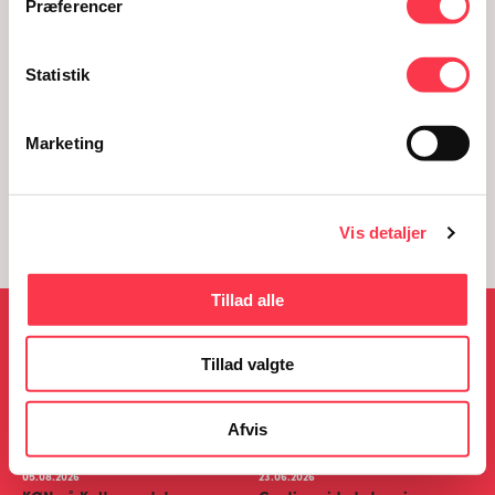
Præferencer
KON-
trekant_rod_website_420x530px-
420×530
Statistik
Marketing
Vis detaljer
Tillad alle
NYHEDER
Tillad valgte
Afvis
05.08.2026
23.06.2026