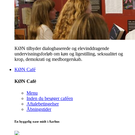
KØN tilbyder dialogbaserede og elevinddragende
undervisningsforløb om køn og ligestilling, seksualitet og
krop, demokrati og medborgerskab.
KØN Café
KØN Café
Menu
Inden du besøger caféen
Aftalebetingelser
Åbningstider
En hyggelig oase midt i Aarhus