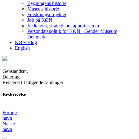
Bygningens historie
Museets historie
Forskningsprojekter
Job på KØN
Vedtægter, strategi, årsrapporter m.m.
Persondatapolitik for KØN - Gender Museum
Denmark
KØN Blog
English
Genstandsnr.
Datering
Relateret til følgende samlinger
Beskrivelse
Forrige
navn
Næste
navn