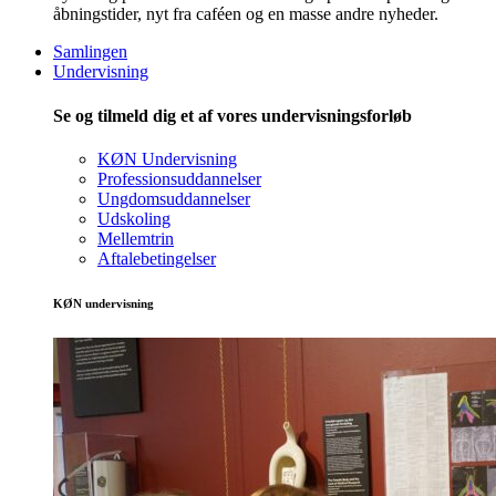
åbningstider, nyt fra caféen og en masse andre nyheder.
Samlingen
Undervisning
Se og tilmeld dig et af vores undervisningsforløb
KØN Undervisning
Professionsuddannelser
Ungdomsuddannelser
Udskoling
Mellemtrin
Aftalebetingelser
KØN undervisning