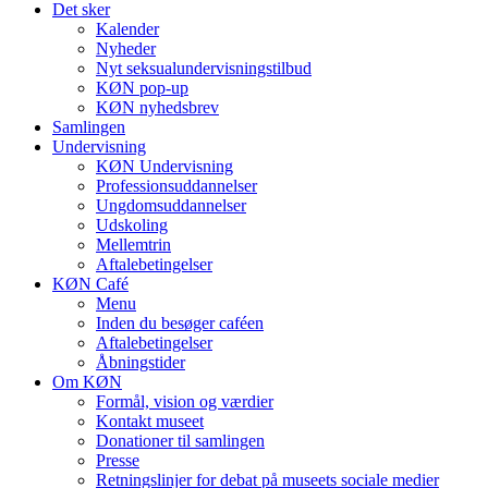
Det sker
Kalender
Nyheder
Nyt seksualundervisningstilbud
KØN pop-up
KØN nyhedsbrev
Samlingen
Undervisning
KØN Undervisning
Professionsuddannelser
Ungdomsuddannelser
Udskoling
Mellemtrin
Aftalebetingelser
KØN Café
Menu
Inden du besøger caféen
Aftalebetingelser
Åbningstider
Om KØN
Formål, vision og værdier
Kontakt museet
Donationer til samlingen
Presse
Retningslinjer for debat på museets sociale medier