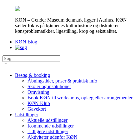
KØN – Gender Museum denmark ligger i Aarhus. KØN
sætter fokus på kønnenes kulturhistorie og diskuterer
kønsproblematikker, ligestilling, krop og seksualitet.
KØN Blog
"
"
Besøg & booking
Åbningstider, priser & praktisk info
Skoler og institutioner
Omvisning
Book KØN til workshops, oplæg eller arrangementer
KØN Klub
Gavekort
Udstillinger
Aktuelle udstillinger
Kommende udstillinger
Tidligere udstillinger
Aktiviteter udenfor KØN