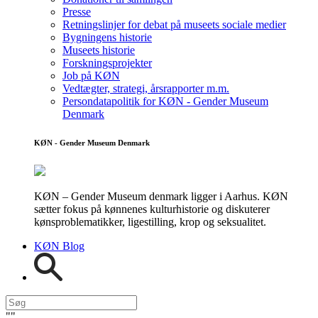
Presse
Retningslinjer for debat på museets sociale medier
Bygningens historie
Museets historie
Forskningsprojekter
Job på KØN
Vedtægter, strategi, årsrapporter m.m.
Persondatapolitik for KØN - Gender Museum
Denmark
KØN - Gender Museum Denmark
KØN – Gender Museum denmark ligger i Aarhus. KØN
sætter fokus på kønnenes kulturhistorie og diskuterer
kønsproblematikker, ligestilling, krop og seksualitet.
KØN Blog
"
"