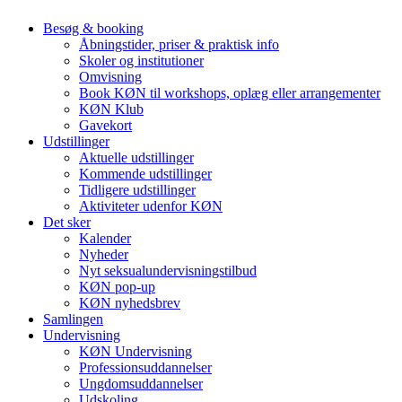
Besøg & booking
Åbningstider, priser & praktisk info
Skoler og institutioner
Omvisning
Book KØN til workshops, oplæg eller arrangementer
KØN Klub
Gavekort
Udstillinger
Aktuelle udstillinger
Kommende udstillinger
Tidligere udstillinger
Aktiviteter udenfor KØN
Det sker
Kalender
Nyheder
Nyt seksualundervisningstilbud
KØN pop-up
KØN nyhedsbrev
Samlingen
Undervisning
KØN Undervisning
Professionsuddannelser
Ungdomsuddannelser
Udskoling