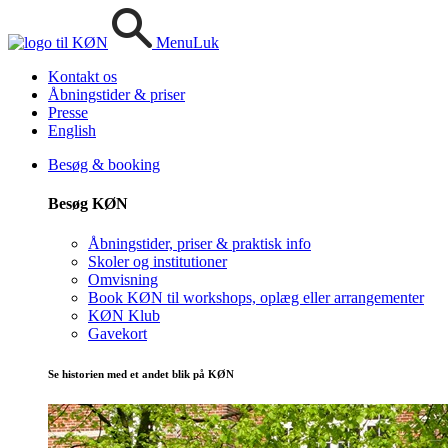
Menu
Luk
Kontakt os
Åbningstider & priser
Presse
English
Besøg & booking
Besøg KØN
Åbningstider, priser & praktisk info
Skoler og institutioner
Omvisning
Book KØN til workshops, oplæg eller arrangementer
KØN Klub
Gavekort
Se historien med et andet blik på KØN