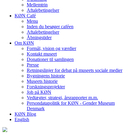
Mellemtrin
Aftalebetingelser
KØN Café
Menu
Inden du besøger caféen
Aftalebetingelser
Åbningstider
Om KØN
Formål, vision og værdier
Kontakt museet
Donationer til samlingen
Presse
Retningslinjer for debat på museets sociale medier
Bygningens historie
Museets historie
Forskningsprojekter
Job på KØN
Vedtægter, strategi, årsrapporter m.m.
Persondatapolitik for KØN - Gender Museum
Denmark
KØN Blog
English