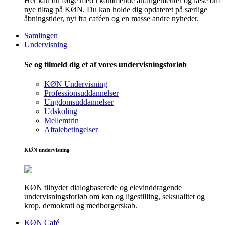
Her kan du følge med i kommende arrangementer og læse om
nye tiltag på KØN. Du kan holde dig opdateret på særlige
åbningstider, nyt fra caféen og en masse andre nyheder.
Samlingen
Undervisning
Se og tilmeld dig et af vores undervisningsforløb
KØN Undervisning
Professionsuddannelser
Ungdomsuddannelser
Udskoling
Mellemtrin
Aftalebetingelser
KØN undervisning
KØN tilbyder dialogbaserede og elevinddragende
undervisningsforløb om køn og ligestilling, seksualitet og
krop, demokrati og medborgerskab.
KØN Café