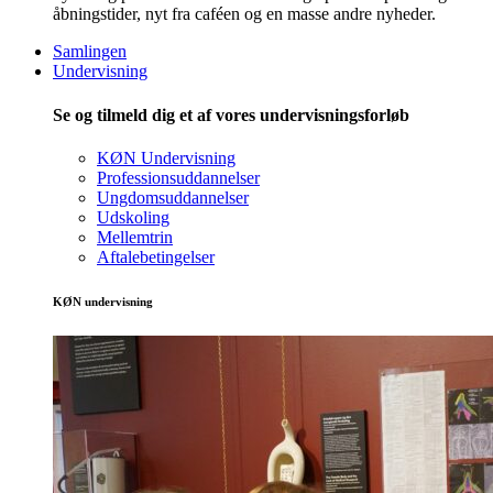
åbningstider, nyt fra caféen og en masse andre nyheder.
Samlingen
Undervisning
Se og tilmeld dig et af vores undervisningsforløb
KØN Undervisning
Professionsuddannelser
Ungdomsuddannelser
Udskoling
Mellemtrin
Aftalebetingelser
KØN undervisning