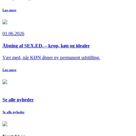
Læs mere
01.06.2026
Åbning af SEX.ED. – krop, køn og idealer
Vær med, når KØN åbner ny permanent udstilling.
Læs mere
Se alle nyheder
Se alle nyheder