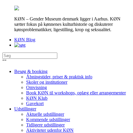
KØN – Gender Museum denmark ligger i Aarhus. KØN
sætter fokus på kønnenes kulturhistorie og diskuterer
kønsproblematikker, ligestilling, krop og seksualitet.
KØN Blog
"
"
Besøg & booking
Åbningstider, priser & praktisk info
Skoler og institutioner
Omvisning
Book KØN til workshops, oplæg eller arrangementer
KØN Klub
Gavekort
Udstillinger
Aktuelle udstillinger
Kommende udstillinger
Tidligere udstillinger
Aktiviteter udenfor KØN