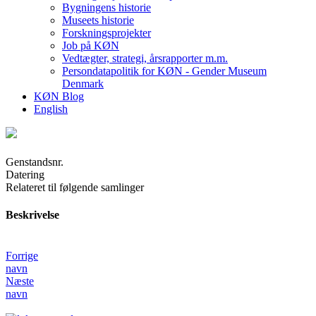
Bygningens historie
Museets historie
Forskningsprojekter
Job på KØN
Vedtægter, strategi, årsrapporter m.m.
Persondatapolitik for KØN - Gender Museum
Denmark
KØN Blog
English
Genstandsnr.
Datering
Relateret til følgende samlinger
Beskrivelse
Forrige
navn
Næste
navn