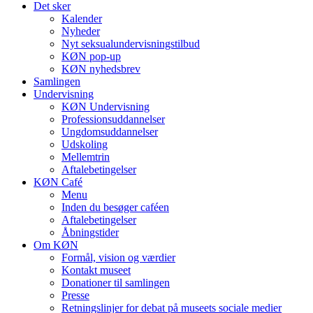
Det sker
Kalender
Nyheder
Nyt seksualundervisningstilbud
KØN pop-up
KØN nyhedsbrev
Samlingen
Undervisning
KØN Undervisning
Professionsuddannelser
Ungdomsuddannelser
Udskoling
Mellemtrin
Aftalebetingelser
KØN Café
Menu
Inden du besøger caféen
Aftalebetingelser
Åbningstider
Om KØN
Formål, vision og værdier
Kontakt museet
Donationer til samlingen
Presse
Retningslinjer for debat på museets sociale medier