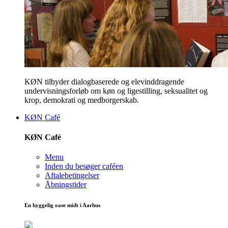
KØN tilbyder dialogbaserede og elevinddragende
undervisningsforløb om køn og ligestilling, seksualitet og
krop, demokrati og medborgerskab.
KØN Café
KØN Café
Menu
Inden du besøger caféen
Aftalebetingelser
Åbningstider
En hyggelig oase midt i Aarhus