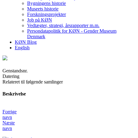
Bygningens historie
Museets historie
Forskningsprojekter
Job på KØN
Vedtægter, strategi, årsrapporter m.m.
Persondatapolitik for KØN - Gender Museum
Denmark
KØN Blog
English
Genstandsnr.
Datering
Relateret til følgende samlinger
Beskrivelse
Forrige
navn
Næste
navn