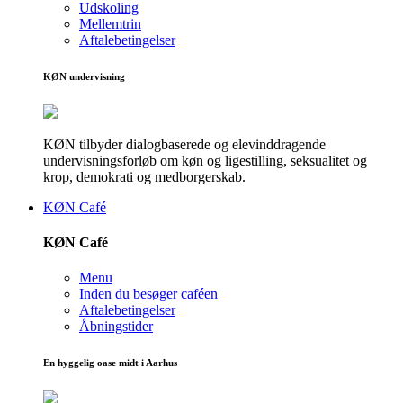
Udskoling
Mellemtrin
Aftalebetingelser
KØN undervisning
KØN tilbyder dialogbaserede og elevinddragende
undervisningsforløb om køn og ligestilling, seksualitet og
krop, demokrati og medborgerskab.
KØN Café
KØN Café
Menu
Inden du besøger caféen
Aftalebetingelser
Åbningstider
En hyggelig oase midt i Aarhus