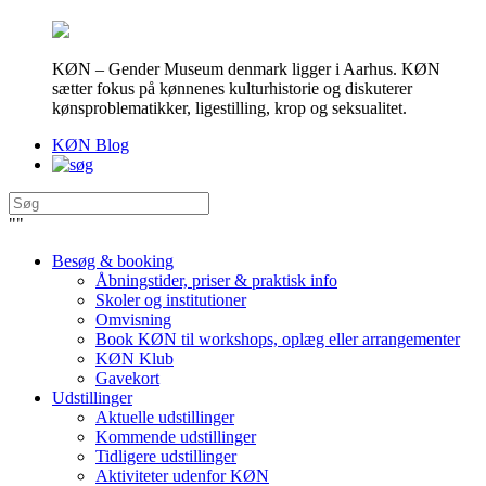
KØN – Gender Museum denmark ligger i Aarhus. KØN
sætter fokus på kønnenes kulturhistorie og diskuterer
kønsproblematikker, ligestilling, krop og seksualitet.
KØN Blog
"
"
Besøg & booking
Åbningstider, priser & praktisk info
Skoler og institutioner
Omvisning
Book KØN til workshops, oplæg eller arrangementer
KØN Klub
Gavekort
Udstillinger
Aktuelle udstillinger
Kommende udstillinger
Tidligere udstillinger
Aktiviteter udenfor KØN