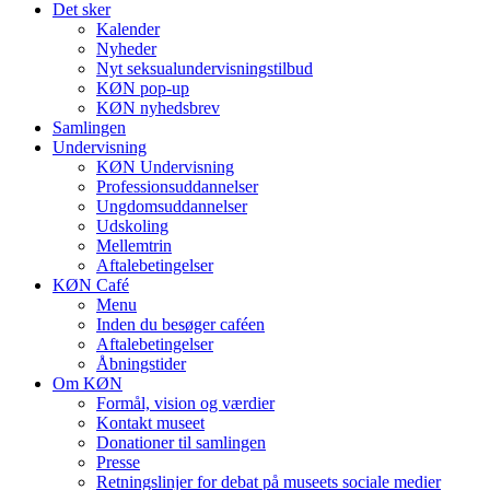
Det sker
Kalender
Nyheder
Nyt seksualundervisningstilbud
KØN pop-up
KØN nyhedsbrev
Samlingen
Undervisning
KØN Undervisning
Professionsuddannelser
Ungdomsuddannelser
Udskoling
Mellemtrin
Aftalebetingelser
KØN Café
Menu
Inden du besøger caféen
Aftalebetingelser
Åbningstider
Om KØN
Formål, vision og værdier
Kontakt museet
Donationer til samlingen
Presse
Retningslinjer for debat på museets sociale medier