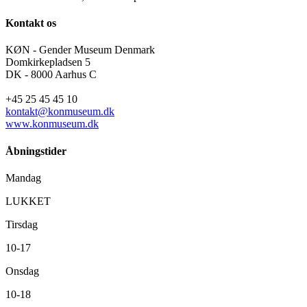
Pigespejderuniform,
“Blåmejse”,
Kontakt os
med
tilbehør
KØN - Gender Museum Denmark
Domkirkepladsen 5
DK - 8000 Aarhus C
+45 25 45 45 10
kontakt@konmuseum.dk
www.konmuseum.dk
Åbningstider
Mandag
LUKKET
Tirsdag
10-17
Onsdag
10-18