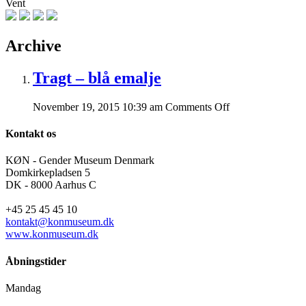
Vent
Archive
Tragt – blå emalje
on
November 19, 2015 10:39 am
Comments Off
Tragt
–
Kontakt os
blå
emalje
KØN - Gender Museum Denmark
Domkirkepladsen 5
DK - 8000 Aarhus C
+45 25 45 45 10
kontakt@konmuseum.dk
www.konmuseum.dk
Åbningstider
Mandag