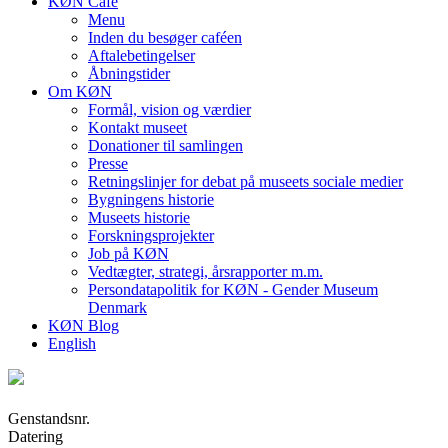
KØN Café
Menu
Inden du besøger caféen
Aftalebetingelser
Åbningstider
Om KØN
Formål, vision og værdier
Kontakt museet
Donationer til samlingen
Presse
Retningslinjer for debat på museets sociale medier
Bygningens historie
Museets historie
Forskningsprojekter
Job på KØN
Vedtægter, strategi, årsrapporter m.m.
Persondatapolitik for KØN - Gender Museum
Denmark
KØN Blog
English
Genstandsnr.
Datering