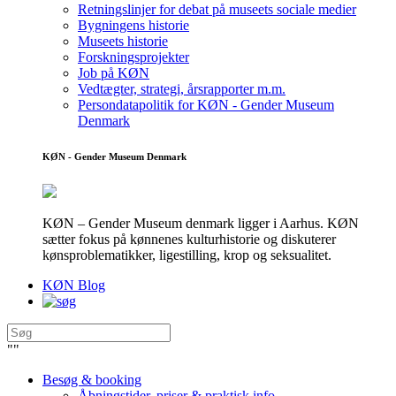
Retningslinjer for debat på museets sociale medier
Bygningens historie
Museets historie
Forskningsprojekter
Job på KØN
Vedtægter, strategi, årsrapporter m.m.
Persondatapolitik for KØN - Gender Museum
Denmark
KØN - Gender Museum Denmark
KØN – Gender Museum denmark ligger i Aarhus. KØN
sætter fokus på kønnenes kulturhistorie og diskuterer
kønsproblematikker, ligestilling, krop og seksualitet.
KØN Blog
"
"
Besøg & booking
Åbningstider, priser & praktisk info