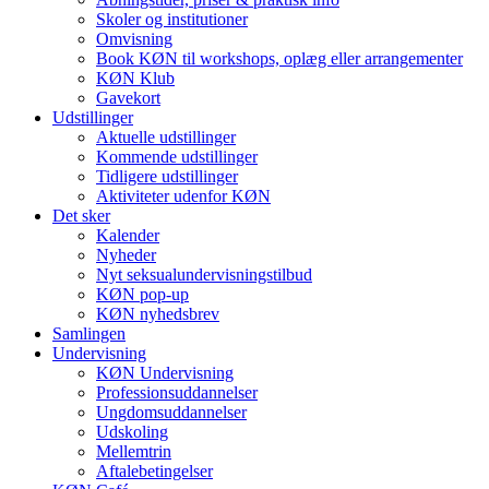
Skoler og institutioner
Omvisning
Book KØN til workshops, oplæg eller arrangementer
KØN Klub
Gavekort
Udstillinger
Aktuelle udstillinger
Kommende udstillinger
Tidligere udstillinger
Aktiviteter udenfor KØN
Det sker
Kalender
Nyheder
Nyt seksualundervisningstilbud
KØN pop-up
KØN nyhedsbrev
Samlingen
Undervisning
KØN Undervisning
Professionsuddannelser
Ungdomsuddannelser
Udskoling
Mellemtrin
Aftalebetingelser